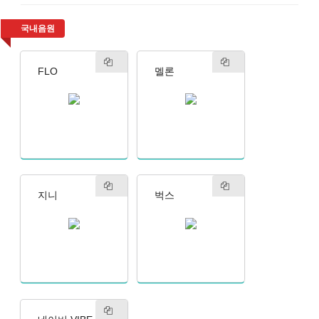
국내음원
FLO
멜론
지니
벅스