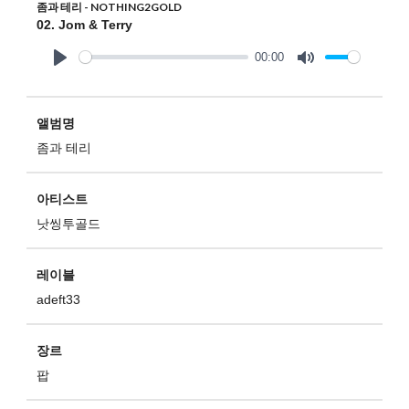
좀과 테리 - NOTHING2GOLD
02. Jom & Terry
00:00
Play
Mute
앨범명
좀과 테리
아티스트
낫씽투골드
레이블
adeft33
장르
팝